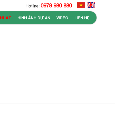
0978 980 880
Hotline:
THUẬT
HÌNH ẢNH DỰ ÁN
VIDEO
LIÊN HỆ