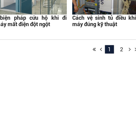
biện pháp cứu hộ khi đi
Cách vệ sinh tủ điều kh
áy mất điện đột ngột
máy đúng kỹ thuật
1
2