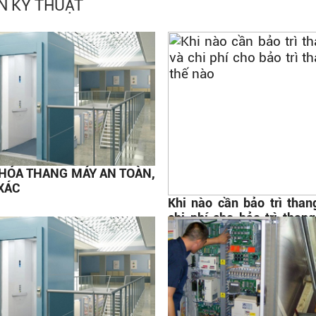
N KỸ THUẬT
HÓA THANG MÁY AN TOÀN,
XÁC
Khi nào cần bảo trì tha
chi phí cho bảo trì than
nào