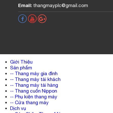
Email:
thangmayplc@gmail.com
Giới Thiệu
Sản phẩm
-- Thang máy gia đình
-- Thang máy tải khách
-- Thang máy tải hàng
-- Thang cuốn Nippon
-- Phụ kiện thang máy
-- Cửa thang máy
Dịch vụ