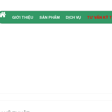
GIỚI THIỆU
SẢN PHẨM
DỊCH VỤ
TƯ VẤN KỸ 